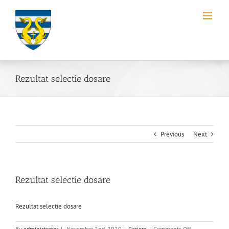
Skip
to
content
Rezultat selectie dosare
Previous
Next
Rezultat selectie dosare
Rezultat selectie dosare
on
By
administrator
|
November 2nd, 2020
|
Cariera
|
Comments Off