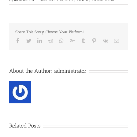
Rezultat
selectie
dosare
Share This Story, Choose Your Platform!
Facebook
Twitter
Linkedin
Reddit
Whatsapp
Google+
Tumblr
Pinterest
Vk
Email
About the Author:
administrator
Related Posts