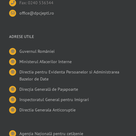
Fax: 0240 536344
office@dpcjeptl.ro
ADRESE UTILE
Guvernul României
Ministerul Afacerilor Interne
Directia pentru Evidenta Persoanelor si Administrarea
Bazelor de Date
Direcția Generală de Pașapoarte
Inspectoratul General pentru Imigrari
Directia Generala Anticoruptie
Agenția Națională pentru cetățenie