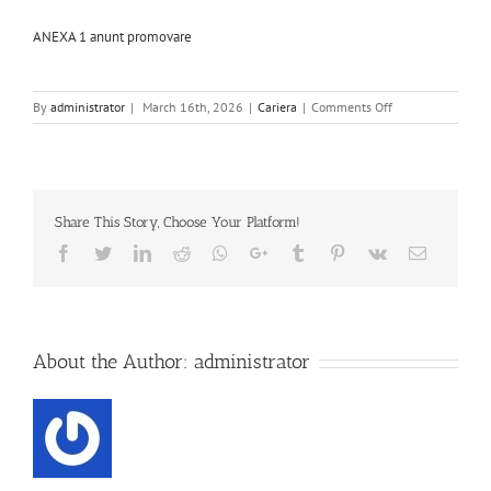
ANEXA 1 anunt promovare
on
By
administrator
|
March 16th, 2026
|
Cariera
|
Comments Off
Anunt
promovare
2026
Share This Story, Choose Your Platform!
Facebook
Twitter
Linkedin
Reddit
Whatsapp
Google+
Tumblr
Pinterest
Vk
Email
About the Author:
administrator