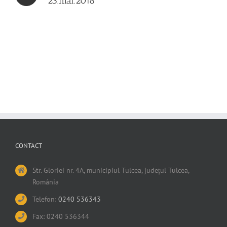
23.mai.2018
CONTACT
Str. Gloriei nr. 4A, municipiul Tulcea, județul Tulcea,
România
Telefon:
0240 536343
Fax: 0240 536344