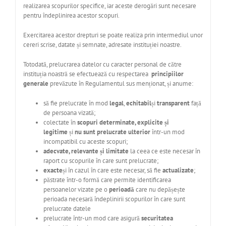
realizarea scopurilor specifice, iar aceste derogări sunt necesare
pentru îndeplinirea acestor scopuri.
Exercitarea acestor drepturi se poate realiza prin intermediul unor
cereri scrise, datate și semnate, adresate instituției noastre.
Totodată, prelucrarea datelor cu caracter personal de către
instituția noastră se efectuează cu respectarea
principiilor
generale
prevăzute în Regulamentul sus menționat, și anume:
să fie prelucrate în mod
legal
,
echitabil
și
transparent
față
de persoana vizată;
colectate în
scopuri determinate, explicite și
legitime
și
nu sunt prelucrate ulterior
într-un mod
incompatibil cu aceste scopuri;
adecvate, relevante și limitate
la ceea ce este necesar în
raport cu scopurile în care sunt prelucrate;
exacte
și în cazul în care este necesar, să fie
actualizate
;
păstrate într-o formă care permite identificarea
persoanelor vizate pe o
perioadă
care nu depășește
perioada necesară îndeplinirii scopurilor în care sunt
prelucrate datele
prelucrate într-un mod care asigură
securitatea