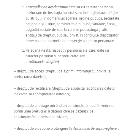
Categoriile de destinatari
ai datelor cu caracter personal
prelucrate de instituţia noastră sunt instituţiile/autorităţile
cu atribuţii în domeniile: apărare, ordine publică, securitate
naţională şi justiţie, administraţie publică, sănătate, fiscal,
asigurări sociale de stat, la care se pot adăuga și alte
entități de drept public sau privat, în condiţiile dispoziţiilor
prevăzute de normele de protecţie a datelor personale.
Persoana vizată, respectiv persoana ale cărei date cu
caracter personal sunt prelucrate, are
următoarele
drepturi
:
– dreptul de acces (dreptul de a primi informații cu privire la
prelucrarea datelor);
– dreptul de rectificare (dreptul de a solicita rectificarea datelor
inexacte sau completarea datelor);
– dreptul de a retrage oricând un consimțământ dat în vederea
opririi unei prelucrări a datelor care se bazează pe
consimțământul persoanei vizate;
– dreptul de a depune o plângere la
Autoritatea de supraveghere a