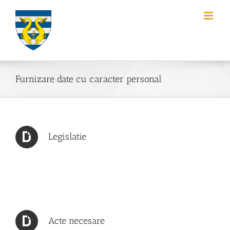
Skip
to
content
Furnizare date cu caracter personal
Legislatie
Acte necesare