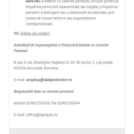
adecvată
a datelor cu caracter personal, inclusiv protecția
împotriva prelucrării neautorizate sau ilegale și împotriva
pierderii, a distrugerii sau a deteriorării accidentale, prin
luarea de măsuri tehnice sau organizatorice
corespunzătoare.
VII.
Datele de contact
:
Autorității de Supraveghere a Prelucrării Datelor cu Caracter
Personal
B-dul G-ral. Gheorghe Magheru nr. 28-30,Sector 1, cod postal
010336 Bucuresti, Romania.
E-mail:
anspdcp@dataprotection.ro
Responsabil date cu caracter personal
:
telefon 0240/536343/ fax 0240/536344
E-mail: office@dpcjeptl.ro