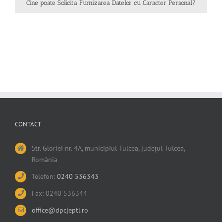
Cine poate Solicita Furnizarea Datelor cu Caracter Personal?
CONTACT
Str. Gloriei nr. 4A, municipiul Tulcea, județul Tulcea,
România
Telefon:
0240 536343
Fax: 0240 536344
office@dpcjeptl.ro