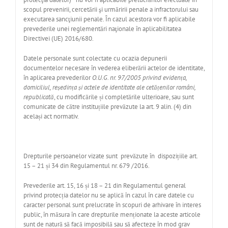
scopul prevenirii, cercetării şi urmăririi penale a infractorului sau
executarea sancţiunii penale. În cazul acestora vor fi aplicabile
prevederile unei reglementări naţionale în aplicabilitatea
Directivei (UE) 2016/680.
Datele personale sunt colectate cu ocazia depunerii
documentelor necesare în vederea eliberării actelor de identitate,
în aplicarea prevederilor
O.U.G. nr. 97/2005 privind evidența,
domiciliul, reședința și actele de identitate ale cetățenilor români,
republicată
, cu modificările și completările ulterioare, sau sunt
comunicate de către instituțiile prevăzute la art. 9 alin. (4) din
același act normativ.
Drepturile persoanelor vizate sunt prevăzute în dispozițiile art.
15 – 21 și 34 din Regulamentul nr. 679 /2016.
Prevederile art. 15, 16 și 18 – 21 din Regulamentul general
privind protecția datelor nu se aplică în cazul în care datele cu
caracter personal sunt prelucrate în scopuri de arhivare în interes
public, în măsura în care drepturile menționate la aceste articole
sunt de natură să facă imposibilă sau să afecteze în mod grav