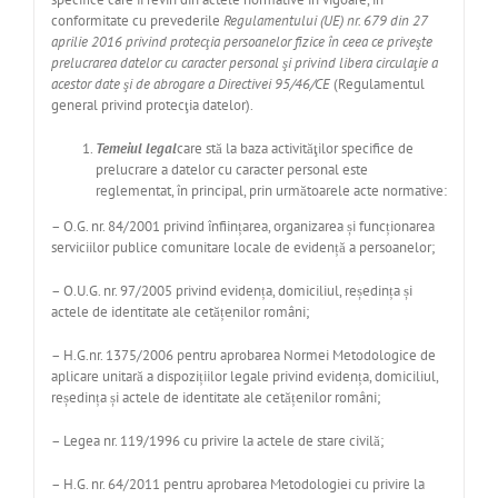
conformitate cu prevederile
Regulamentului (UE) nr. 679 din 27
aprilie 2016 privind protecţia persoanelor fizice în ceea ce priveşte
prelucrarea datelor cu caracter personal şi privind libera circulaţie a
acestor date şi de abrogare a Directivei 95/46/CE
(Regulamentul
general privind protecţia datelor).
Temeiul legal
care stă la baza activităţilor specifice de
prelucrare a datelor cu caracter personal este
reglementat, în principal, prin următoarele acte normative:
– O.G. nr. 84/2001 privind înființarea, organizarea și funcționarea
serviciilor publice comunitare locale de evidență a persoanelor;
– O.U.G. nr. 97/2005 privind evidența, domiciliul, reședința și
actele de identitate ale cetățenilor români;
– H.G.nr. 1375/2006 pentru aprobarea Normei Metodologice de
aplicare unitară a dispozițiilor legale privind evidența, domiciliul,
reședința și actele de identitate ale cetățenilor români;
– Legea nr. 119/1996 cu privire la actele de stare civilă;
– H.G. nr. 64/2011 pentru aprobarea Metodologiei cu privire la