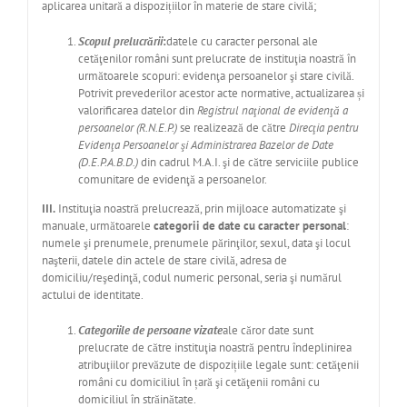
aplicarea unitară a dispozițiilor în materie de stare civilă;
Scopul prelucrării
:
datele cu caracter personal ale
cetăţenilor români sunt prelucrate de instituţia noastră în
următoarele scopuri: evidenţa persoanelor şi stare civilă.
Potrivit prevederilor acestor acte normative, actualizarea și
valorificarea datelor din
Registrul naţional de evidenţă a
persoanelor (R.N.E.P.)
se realizează de către
Direcţia pentru
Evidenţa Persoanelor şi Administrarea Bazelor de Date
(D.E.P.A.B.D.)
din cadrul M.A.I. şi de către serviciile publice
comunitare de evidenţă a persoanelor.
III.
Instituţia noastră prelucrează, prin mijloace automatizate şi
manuale, următoarele
categorii de date cu caracter personal
:
numele şi prenumele, prenumele părinţilor, sexul, data şi locul
naşterii, datele din actele de stare civilă, adresa de
domiciliu/reşedinţă, codul numeric personal, seria şi numărul
actului de identitate.
Categoriile de persoane vizate
ale căror date sunt
prelucrate de către instituţia noastră pentru îndeplinirea
atribuţiilor prevăzute de dispozițiile legale sunt: cetăţenii
români cu domiciliul în țară şi cetăţenii români cu
domiciliul în străinătate.