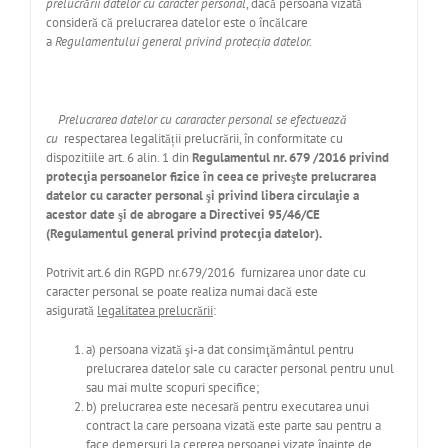
prelucrării datelor cu caracter personal
, dacă persoana vizată
consideră că prelucrarea datelor este o încălcare
a
Regulamentului general privind protecția datelor.
Prelucrarea datelor cu cararacter personal se efectuează
cu
respectarea legalității prelucrării, în conformitate cu
dispozitiile art. 6 alin. 1 din
Regulamentul nr. 679 /2016 privind
protecţia persoanelor fizice în ceea ce priveşte prelucrarea
datelor cu caracter personal şi privind libera circulaţie a
acestor date şi de abrogare a Directivei 95/46/CE
(Regulamentul general privind protecţia datelor).
Potrivit art.6 din RGPD nr.679/2016 furnizarea unor date cu
caracter personal se poate realiza numai dacă este
asigurată
legalitatea prelucrării
:
a) persoana vizată şi-a dat consimţământul pentru
prelucrarea datelor sale cu caracter personal pentru unul
sau mai multe scopuri specifice;
b) prelucrarea este necesară pentru executarea unui
contract la care persoana vizată este parte sau pentru a
face demersuri la cererea persoanei vizate înainte de