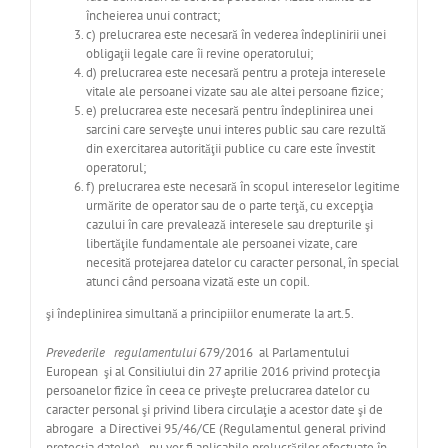
încheierea unui contract;
c) prelucrarea este necesară în vederea îndeplinirii unei
obligaţii legale care îi revine operatorului;
d) prelucrarea este necesară pentru a proteja interesele
vitale ale persoanei vizate sau ale altei persoane fizice;
e) prelucrarea este necesară pentru îndeplinirea unei
sarcini care serveşte unui interes public sau care rezultă
din exercitarea autorităţii publice cu care este învestit
operatorul;
f) prelucrarea este necesară în scopul intereselor legitime
urmărite de operator sau de o parte terţă, cu excepţia
cazului în care prevalează interesele sau drepturile şi
libertăţile fundamentale ale persoanei vizate, care
necesită protejarea datelor cu caracter personal, în special
atunci când persoana vizată este un copil.
şi îndeplinirea simultană a principiilor enumerate la art.5.
Prevederile regulamentului
679/2016 al Parlamentului
European şi al Consiliului din 27 aprilie 2016 privind protecţia
persoanelor fizice în ceea ce priveşte prelucrarea datelor cu
caracter personal şi privind libera circulaţie a acestor date şi de
abrogare a Directivei 95/46/CE (Regulamentul general privind
protecţia datelor) nu vor fi aplicabile prelucrărilor efectuate în