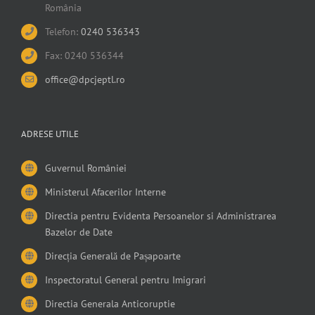
România
Telefon:
0240 536343
Fax: 0240 536344
office@dpcjeptl.ro
ADRESE UTILE
Guvernul României
Ministerul Afacerilor Interne
Directia pentru Evidenta Persoanelor si Administrarea
Bazelor de Date
Direcția Generală de Pașapoarte
Inspectoratul General pentru Imigrari
Directia Generala Anticoruptie