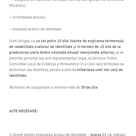
titularului;
– Schimbarea sexului;
– Anularea actului de identitate.
Sunt obligaţi ca,
cu cel putin 15 zile înainte de expirarea termenului
de valabilitate a actului de identitate şi în termen de 15 zile de la
producerea uneia dintre celelalte situaţii menţionate anterior,
să se
prezinte personal sau prin reprezentantul legal, la Serviciul Public
Comunitar Local de Evidenţă a Persoanelor în a cărui rază teritorială au
domiciliul sau resedinţa, pentru a solicita
eliberarea unei noi carţi de
identitate.
Termenul de soluţionare a cererilor este de
30 de zile
.
ACTE NECESARE:
1.Cerere pentru eliberarea actului de identitate –
Anexa 11
(
se listează