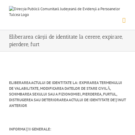
Skip
to
content
Eliberarea cărții de identitate la cerere, expirare,
pierdere, furt
ELIBERAREA ACTULUI DE IDENTITATE LA: EXPIRAREA TERMENULUI
DE VALABILITATE, MODIFICAREA DATELOR DE STARE CIVILĂ,
SCHIMBAREA SEXULUI SAU A FIZIONOMIEI, PIERDEREA, FURTUL,
DISTRUGEREA SAU DETERIORAREA ACTULUI DE IDENTITATE DEŢINUT
ANTERIOR
INFORMAŢII GENERALE: