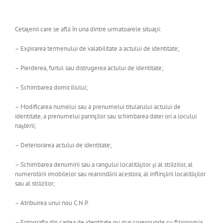
Cetaţenii care se află în una dintre urmatoarele situaţii:
– Expirarea termenului de valabilitate a actului de identitate;
– Pierderea, furtul sau distrugerea actului de identitate;
– Schimbarea domiciliului;
– Modificarea numelui sau a prenumelui titularului actului de
identitate, a prenumelui parinţilor sau schimbarea datei ori a locului
naşterii;
– Deteriorarea actului de identitate;
– Schimbarea denumirii sau a rangului localităţilor şi al străzilor, al
numerotării imobilelor sau rearondării acestora, al infiinţării localităţilor
sau al străzilor;
– Atribuirea unui nou C.N.P.
– Fotografia din cartea de identitate nu mai corespunde cu fizionomia