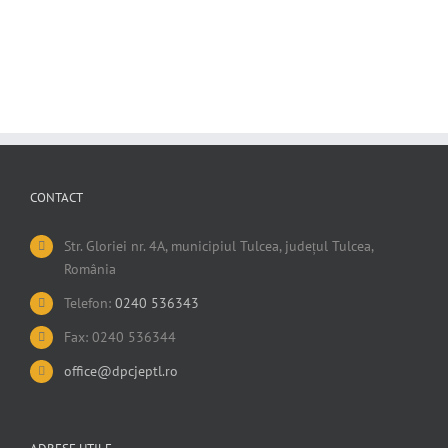
CONTACT
Str. Gloriei nr. 4A, municipiul Tulcea, județul Tulcea,
România
Telefon:
0240 536343
Fax: 0240 536344
office@dpcjeptl.ro