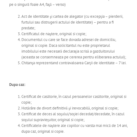
pe o singură foaie A4, faţă – verso)
Act de identitate şi cartea de alegator (cu excepţia – pierderii,
furtului sau distrugerii actului de identitate) – pentru a fi
predate;
Certificatul de naştere, original si copie;
Documentul cu care se face dovada adresei de domiciliu,
original si copie. Daca solicitantul nu este proprietarul
imobilului este necesară declaraţia scrisă a gazduitorului
(aceasta se consemneaza pe cererea pentru eliberarea actului);
Chitanţa reprezentand contravaloarea Carţii de identitate – 7 lei.
Dupa caz:
Certificat de casătorie, în cazul persoanelor casătorite, original si
copie;
Hotărâre de divort definitivă şi irevocabilă, original si copie;
Certificat de deces al soţului/soţiei decedat/decedate, în cazul
soţului supravieţuitor, original si copie;
Certificatele de naştere ale copiilor cu varsta mai mică de 14 ani,
dupa caz, original si copie.