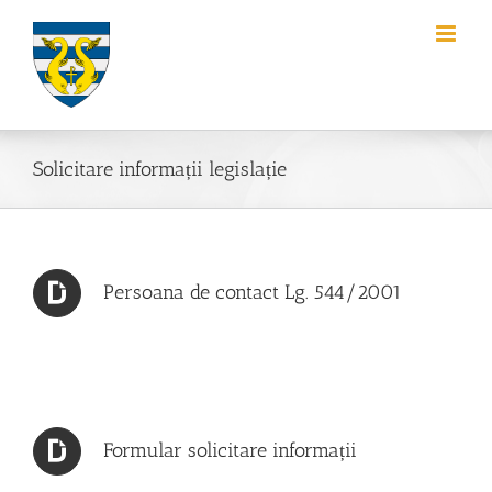
Skip
to
content
Solicitare informații legislație
Persoana de contact Lg. 544/2001
Formular solicitare informații