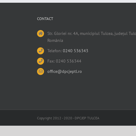
CONTACT
Str. Gloriei nr. 4A, municipiul Tulcea, județul Tulc
România
Telefon:
0240 536343
Fax: 0240 536344
office@dpcjeptl.ro
Copyright 2012 - 2020 - DPCJEP TULCEA