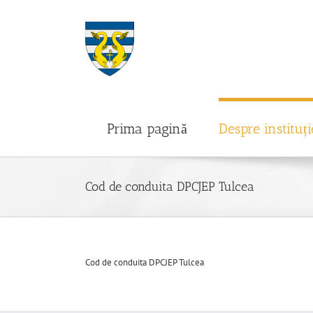
Skip
to
content
Prima pagină
Despre instituți
Cod de conduita DPCJEP Tulcea
Cod de conduita DPCJEP Tulcea