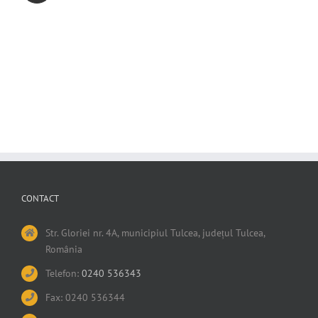
CONTACT
Str. Gloriei nr. 4A, municipiul Tulcea, județul Tulcea,
România
Telefon:
0240 536343
Fax: 0240 536344