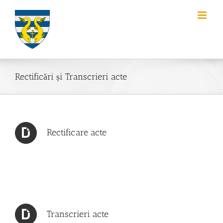
Skip
to
content
Rectificări și Transcrieri acte
Rectificare acte
Transcrieri acte