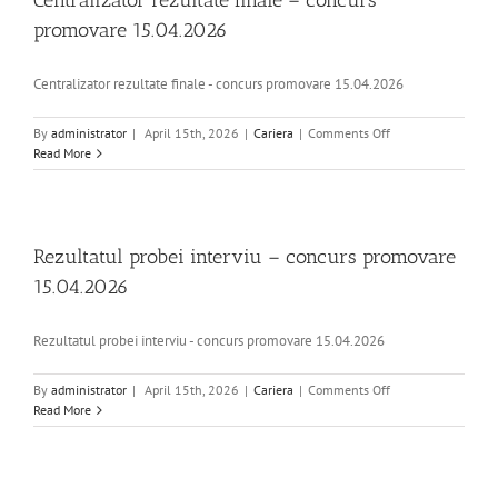
Centralizator rezultate finale – concurs
promovare 15.04.2026
Centralizator rezultate finale - concurs promovare 15.04.2026
on
By
administrator
|
April 15th, 2026
|
Cariera
|
Comments Off
Centralizator
Read More
rezultate
finale
–
concurs
promovare
Rezultatul probei interviu – concurs promovare
15.04.2026
15.04.2026
Rezultatul probei interviu - concurs promovare 15.04.2026
on
By
administrator
|
April 15th, 2026
|
Cariera
|
Comments Off
Rezultatul
Read More
probei
interviu
–
concurs