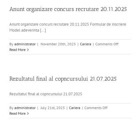
concursul
organizat
Anunt organizare concurs recrutare 20.11.2025
in
22.12.2025
Anunt organizare concurs recrutare 20.11.2025 Formular de inscriere
Model adeverinta [...]
on
By
administrator
|
November 20th, 2025
|
Cariera
|
Comments Off
Anunt
Read More
organizare
concurs
recrutare
20.11.2025
Rezultatul final al copncursului 21.07.2025
Rezultatul final al copncursului 21.07.2025
on
By
administrator
|
July 21st, 2025
|
Cariera
|
Comments Off
Rezultatul
Read More
final
al
copncursului
21.07.2025