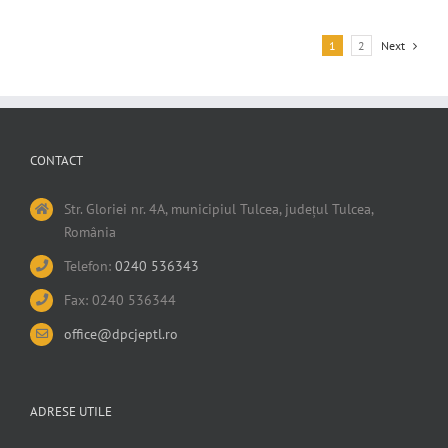
1
2
Next
CONTACT
Str. Gloriei nr. 4A, municipiul Tulcea, județul Tulcea,
România
Telefon:
0240 536343
Fax: 0240 536344
office@dpcjeptl.ro
ADRESE UTILE