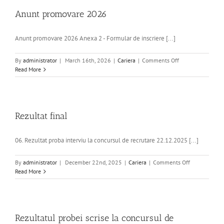
promovare
din
Anunt promovare 2026
15.04.2026
Anunt promovare 2026 Anexa 2 - Formular de inscriere [...]
on
By
administrator
|
March 16th, 2026
|
Cariera
|
Comments Off
Anunt
Read More
promovare
2026
Rezultat final
06. Rezultat proba interviu la concursul de recrutare 22.12.2025 [...]
on
By
administrator
|
December 22nd, 2025
|
Cariera
|
Comments Off
Rezultat
Read More
final
Rezultatul probei scrise la concursul de