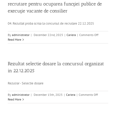
recrutare pentru ocuparea funcţiei publice de
execuţie vacante de consilier
04. Rezultat proba scrisa la concursul de recrutare 22.12.2025
on
By
administrator
|
December 22nd, 2025
|
Cariera
|
Comments Off
Rezultatul
Read More
probei
scrise
la
concursul
de
Rezultat selectie dosare la concursul organizat
recrutare
in 22.12.2025
pentru
ocuparea
funcţiei
Rezulrar - Selectie dosare
publice
de
on
By
administrator
|
December 15th, 2025
|
Cariera
|
Comments Off
execuţie
Rezultat
Read More
vacante
selectie
de
dosare
consilier
la