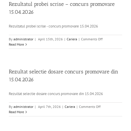
promovare
Rezultatul probei scrise – concurs promovare
15.04.2026
15.04.2026
Rezultatul probei scrise - concurs promovare 15.04.2026
on
By
administrator
|
April 15th, 2026
|
Cariera
|
Comments Off
Rezultatul
Read More
probei
scrise
–
concurs
promovare
Rezultat selectie dosare concurs promovare din
15.04.2026
15.04.2026
Rezultat selectie dosare concurs promovare din 15.04.2026
on
By
administrator
|
April 7th, 2026
|
Cariera
|
Comments Off
Rezultat
Read More
selectie
dosare
concurs