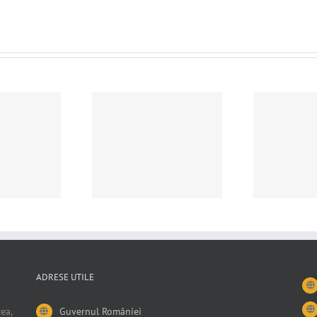
tatul probei scrise
Rezultat selectie dosare
oncurs promovare
concurs promovare din
An
15.04.2026
15.04.2026
ADRESE UTILE
ea,
Guvernul României