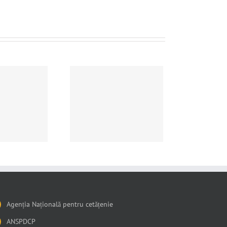
unt promovare 2026
Agenția Națională pentru cetățenie
ANSPDCP