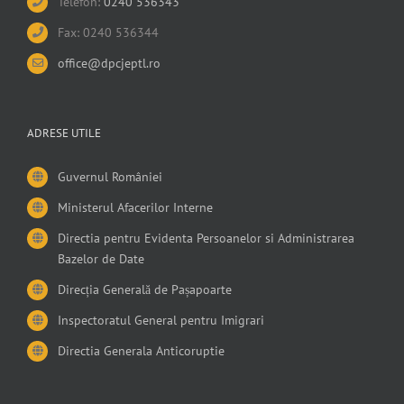
Telefon:
0240 536343
Fax: 0240 536344
office@dpcjeptl.ro
ADRESE UTILE
Guvernul României
Ministerul Afacerilor Interne
Directia pentru Evidenta Persoanelor si Administrarea
Bazelor de Date
Direcția Generală de Pașapoarte
Inspectoratul General pentru Imigrari
Directia Generala Anticoruptie