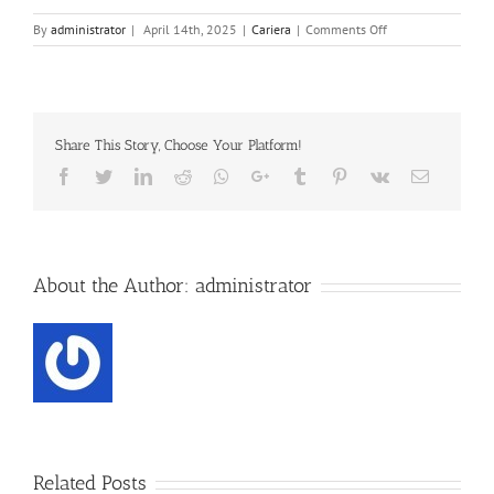
on
By
administrator
|
April 14th, 2025
|
Cariera
|
Comments Off
Publicare
rezultat
proba
scrisa
la
Share This Story, Choose Your Platform!
concursul
de
Facebook
Twitter
Linkedin
Reddit
Whatsapp
Google+
Tumblr
Pinterest
Vk
Email
recrutare
14.04.2025.pdf
About the Author:
administrator
Related Posts