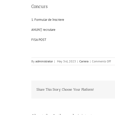
Concurs
1. Formular de înscriere
ANUNȚ recrutare
FISA POST
on
By
administrator
|
May 3rd, 2023
|
Cariera
|
Comments Off
Co
Share This Story, Choose Your Platform!