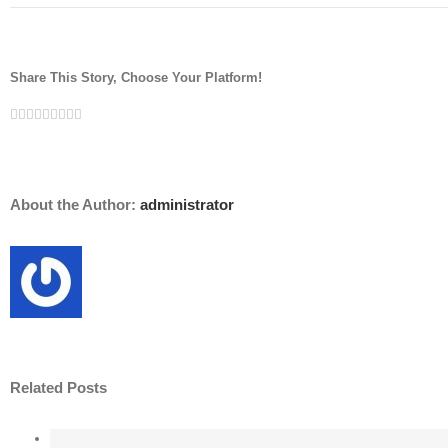
Anunt
ocupare
post
temporar
Share This Story, Choose Your Platform!
vacant
Facebook
Twitter
Linkedin
Reddit
Whatsapp
Google+
Tumblr
Pinterest
Vk
Email
About the Author:
administrator
Related Posts