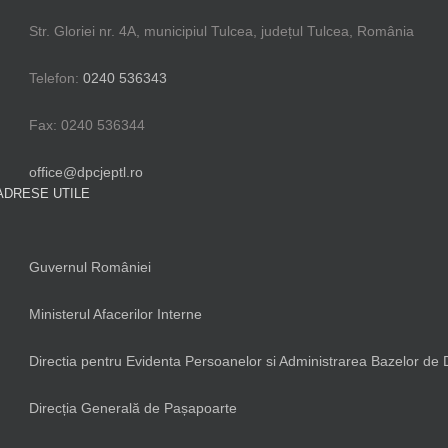
Str. Gloriei nr. 4A, municipiul Tulcea, județul Tulcea, România
Telefon:
0240 536343
Fax: 0240 536344
office@dpcjeptl.ro
ADRESE UTILE
Guvernul României
Ministerul Afacerilor Interne
Directia pentru Evidenta Persoanelor si Administrarea Bazelor de 
Direcția Generală de Pașapoarte