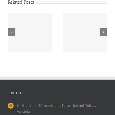
Related Posts
PROGRAMUL DE
Hotararea nr.95 din 28
LUCRU PERIOADA
iunie 2024
ALEGERILOR PTR
CONTACT
Str. Gloriei nr. 4A, municipiul Tulcea, județul Tulcea,
România