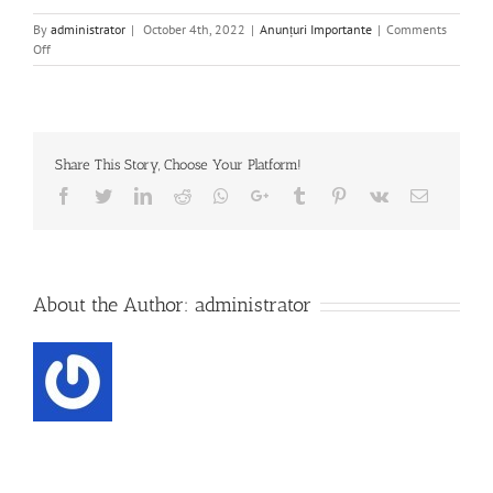
By
administrator
|
October 4th, 2022
|
Anunțuri Importante
|
Comments
on
Off
Rezultat
probă
scrisă
–
examen
Share This Story, Choose Your Platform!
promovare
în
Facebook
Twitter
Linkedin
Reddit
Whatsapp
Google+
Tumblr
Pinterest
Vk
Email
clasa
About the Author:
administrator