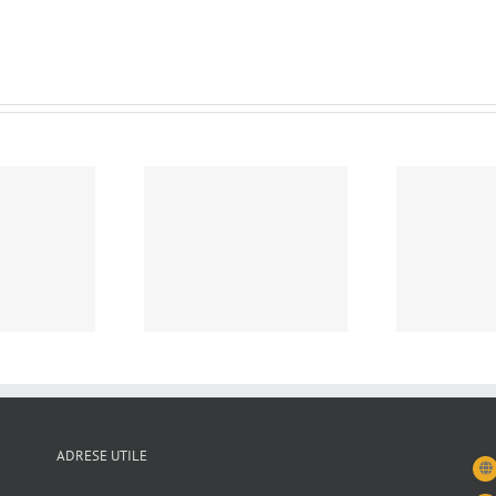
Prog
ANUNȚ IMPORTANT –
c
rarea nr.95 din 28
TULCEA – CERTIFICATE
iunie 2024
DE STARE CIVILĂ ÎN
Com
FORMAT DIGITAL
a Pe
ADRESE UTILE