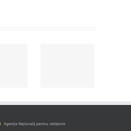
ram special de lucru
u publicul la toate
Serviciile Publice
unitare de Evidență
rsoanelor de pe raza
județului Tulcea
Agenția Națională pentru cetățenie