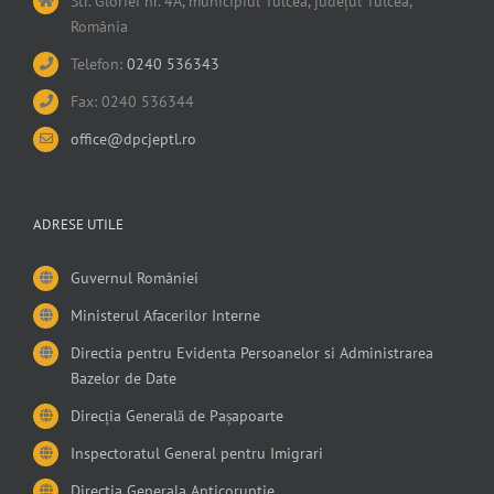
Str. Gloriei nr. 4A, municipiul Tulcea, județul Tulcea,
România
Telefon:
0240 536343
Fax: 0240 536344
office@dpcjeptl.ro
ADRESE UTILE
Guvernul României
Ministerul Afacerilor Interne
Directia pentru Evidenta Persoanelor si Administrarea
Bazelor de Date
Direcția Generală de Pașapoarte
Inspectoratul General pentru Imigrari
Directia Generala Anticoruptie