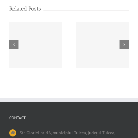
Related Posts
PROGRAMUL DE
Hotararea nr.95 din 28
LUCRU PERIOADA
iunie 2024
ALEGERILOR PTR
CONTACT
Str. Gloriei nr. 4A, municipiul Tulcea, județul Tulcea,