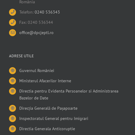
România
Telefon:
0240 536343
Fax: 0240 536344
office@dpcjeptl.ro
ADRESE UTILE
Guvernul României
Ministerul Afacerilor Interne
Directia pentru Evidenta Persoanelor si Administrarea
Bazelor de Date
Direcția Generală de Pașapoarte
Inspectoratul General pentru Imigrari
Directia Generala Anticoruptie