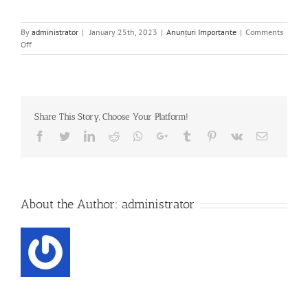
By
administrator
|
January 25th, 2023
|
Anunțuri Importante
|
Comments
on
Off
1.
Anunt
promovare
în
grad
Share This Story, Choose Your Platform!
superior
27.02.2023.pdf
Facebook
Twitter
Linkedin
Reddit
Whatsapp
Google+
Tumblr
Pinterest
Vk
Email
About the Author:
administrator