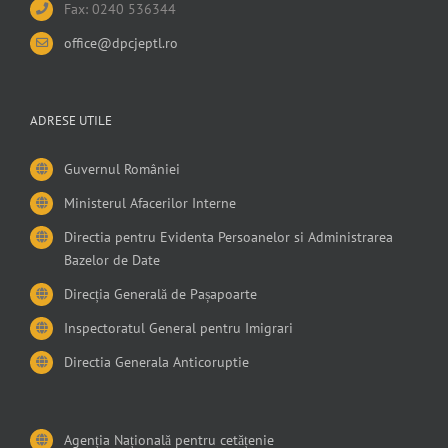
Fax: 0240 536344
office@dpcjeptl.ro
ADRESE UTILE
Guvernul României
Ministerul Afacerilor Interne
Directia pentru Evidenta Persoanelor si Administrarea
Bazelor de Date
Direcția Generală de Pașapoarte
Inspectoratul General pentru Imigrari
Directia Generala Anticoruptie
Agenția Națională pentru cetățenie