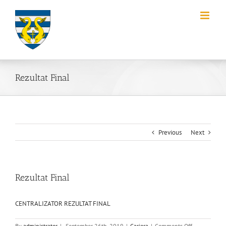
Rezultat Final
Previous
Next
Rezultat Final
CENTRALIZATOR REZULTAT FINAL
By
administrator
|
September 26th, 2019
|
Cariera
|
Comments Off